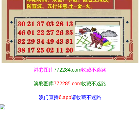
港彩图库
772284.com
收藏不迷路
澳彩图库
772285.com
收藏不迷路
澳门直播
6.app
请收藏不迷路