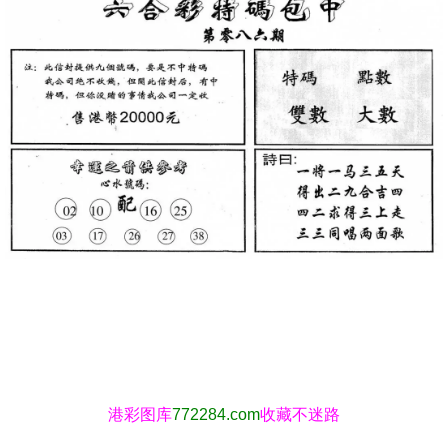
港彩图库
772284.com
收藏不迷路