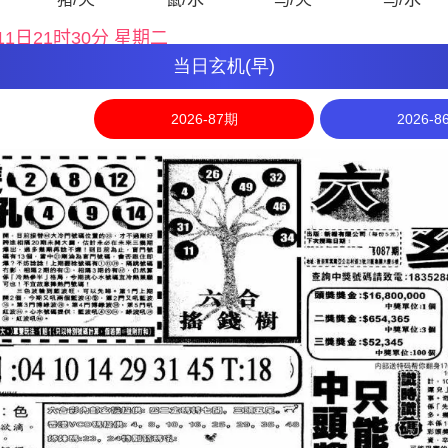
当日玄机(早)
2026-87期
2026-8