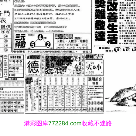
港彩图库
772284.com
收藏不迷路