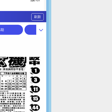
刷新
6期
2026-85期
2026-