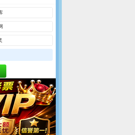
库
开奖直播
网
香港图库
奖
金多宝网
站
黄大仙网
网
九五至尊
牌
摇钱树网
水
铁盘神算
网
青龙阁网
网
惠泽社群