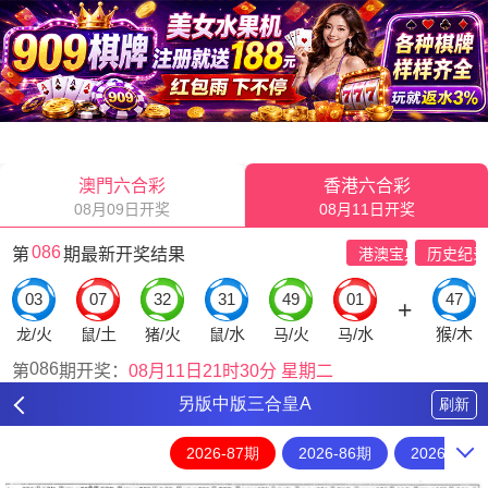
另版中版三合皇A
刷新
2026-87期
2026-86期
2026-85期