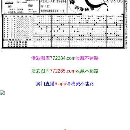
港彩图库
772284.com
收藏不迷路
澳彩图库
772285.com
收藏不迷路
澳门直播
6.app
请收藏不迷路