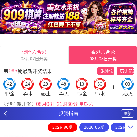
投资指南
刷新
2026-86期
2026-85期
2026-84期