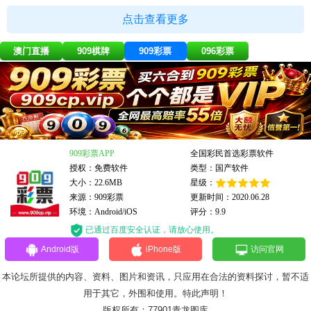
黄大仙网
彩民网站
点击查看更多
九五至尊
曾道人网
澳门直播
909棋牌
909彩票
096彩票
摇钱树网
香港挂牌
铁盘神算
九龙心水
青龙阁网
藏宝阁网
909彩票APP
全国彩民首选彩票软件
授权：免费软件
类型：国产软件
惠泽社群
刘伯温网
大小：22.6MB
星级：
来源：909彩票
更新时间：2020.06.28
雷锋总站
凤凰天机
环境：Android/iOS
评分：9.9
已通过百度安全认证，请放心使用。
六合彩票
神算子网
Android版
iPhone版
访问官网
聚宝盆网
天线宝宝
本论坛所提供的内容、资料、图片和资讯，只应用在合法的资料探讨，暂不适
用于其它，外围和使用。特此声明！
跑狗论坛
红姐论坛
版权所有：77901青龙图库