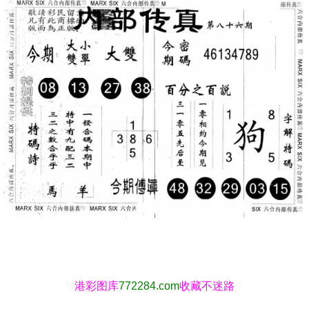
港彩图库
772284.com
收藏不迷路