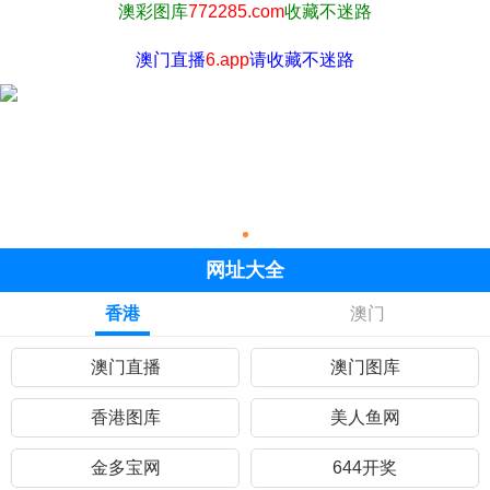
澳彩图库
772285.com
收藏不迷路
澳门直播
6.app
请收藏不迷路
网址大全
香港
澳门
澳门直播
澳门图库
香港图库
美人鱼网
金多宝网
644开奖