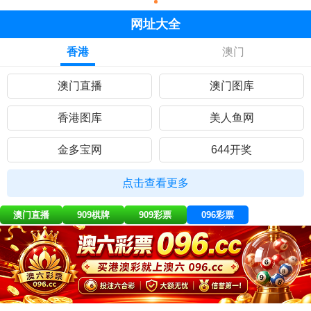
网址大全
香港
澳门
澳门直播
澳门图库
香港图库
美人鱼网
金多宝网
644开奖
黄大仙网
彩民网站
点击查看更多
九五至尊
曾道人网
澳门直播
909棋牌
909彩票
096彩票
摇钱树网
香港挂牌
铁盘神算
九龙心水
青龙阁网
藏宝阁网