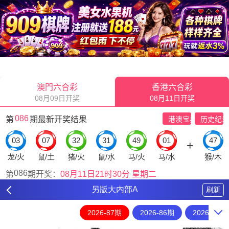
另版大内部A
刷新
2026-87期
2026-86期
2026-85期