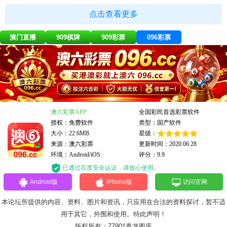
黄大仙网
彩民网站
点击查看更多
九五至尊
曾道人网
澳门直播
909棋牌
909彩票
096彩票
摇钱树网
香港挂牌
铁盘神算
九龙心水
青龙阁网
藏宝阁网
澳六彩票APP
全国彩民首选彩票软件
授权：免费软件
类型：国产软件
惠泽社群
刘伯温网
大小：22.6MB
星级：
来源：澳六彩票
更新时间：2020.06.28
雷锋总站
凤凰天机
环境：Android/iOS
评分：9.9
已通过百度安全认证，请放心使用。
六合彩票
神算子网
Android版
iPhone版
访问官网
聚宝盆网
天线宝宝
本论坛所提供的内容、资料、图片和资讯，只应用在合法的资料探讨，暂不适
用于其它，外围和使用。特此声明！
跑狗论坛
红姐论坛
版权所有：77901青龙图库