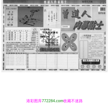
港彩图库
772284.com
收藏不迷路