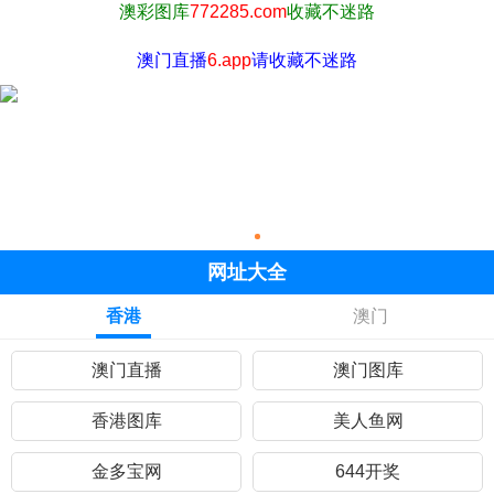
澳彩图库
772285.com
收藏不迷路
澳门直播
6.app
请收藏不迷路
网址大全
香港
澳门
澳门直播
澳门图库
香港图库
美人鱼网
金多宝网
644开奖