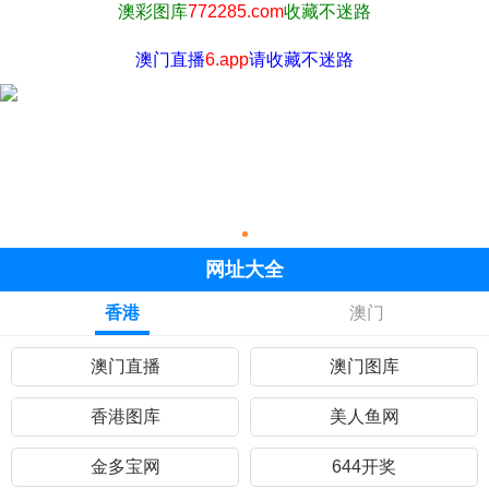
澳彩图库
772285.com
收藏不迷路
澳门直播
6.app
请收藏不迷路
网址大全
香港
澳门
澳门直播
澳门图库
香港图库
美人鱼网
金多宝网
644开奖