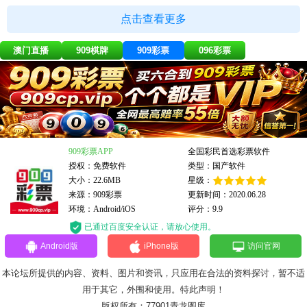
黄大仙网
彩民网站
点击查看更多
九五至尊
曾道人网
澳门直播
909棋牌
909彩票
096彩票
摇钱树网
香港挂牌
铁盘神算
九龙心水
青龙阁网
藏宝阁网
909彩票APP
全国彩民首选彩票软件
授权：免费软件
类型：国产软件
惠泽社群
刘伯温网
大小：22.6MB
星级：
来源：909彩票
更新时间：2020.06.28
雷锋总站
凤凰天机
环境：Android/iOS
评分：9.9
已通过百度安全认证，请放心使用。
六合彩票
神算子网
Android版
iPhone版
访问官网
聚宝盆网
天线宝宝
本论坛所提供的内容、资料、图片和资讯，只应用在合法的资料探讨，暂不适
用于其它，外围和使用。特此声明！
跑狗论坛
红姐论坛
版权所有：77901青龙图库