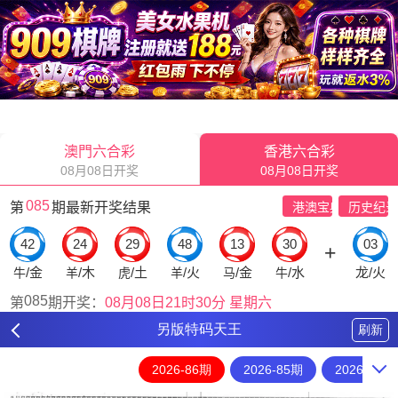
另版特码天王
刷新
2026-86期
2026-85期
2026-84期