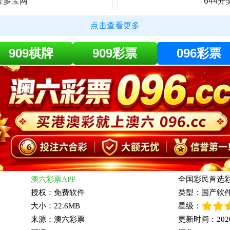
金多宝网
644开
黄大仙网
彩民网
点击查看更多
九五至尊
曾道人
909棋牌
909彩票
096彩票
摇钱树网
香港挂
铁盘神算
九龙心
青龙阁网
藏宝阁
惠泽社群
刘伯温
雷锋总站
凤凰天
澳六彩票APP
全国彩民首选
六合彩票
神算子
授权：免费软件
类型：国产软
大小：22.6MB
星级：
聚宝盆网
天线宝
来源：澳六彩票
更新时间：2020.