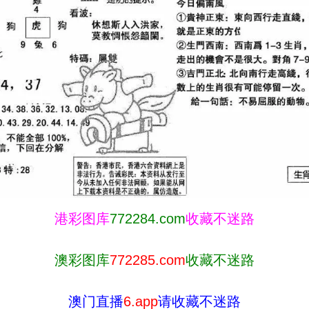
港彩图库
772284.com
收藏不迷路
澳彩图库
772285.com
收藏不迷路
澳门直播
6.app
请收藏不迷路