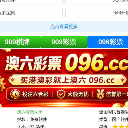
金多宝网
644开
黄大仙网
彩民网
点击查看更多
九五至尊
曾道人
909棋牌
909彩票
096彩票
摇钱树网
香港挂
铁盘神算
九龙心
青龙阁网
藏宝阁
惠泽社群
刘伯温
雷锋总站
凤凰天
澳六彩票APP
全国彩民首选
六合彩票
神算子
授权：免费软件
类型：国产软
大小：22.6MB
星级：