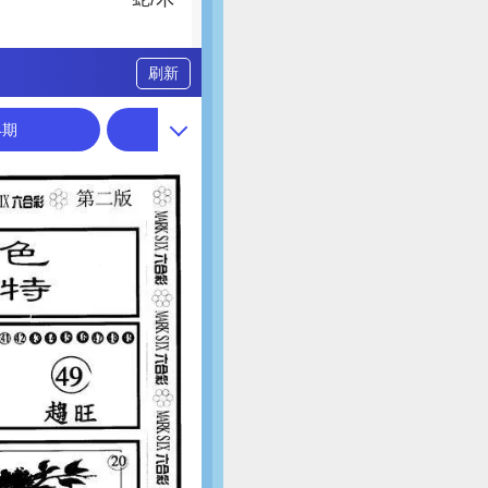
刷新
4期
2026-83期
2026-