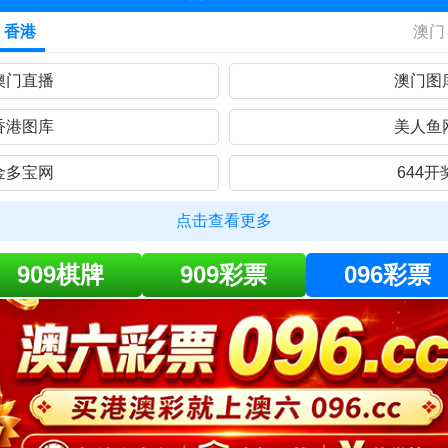
香港
澳门
澳门直播
澳门图
香港图库
美人鱼
金多宝网
644开
黄大仙网
彩民网
点击查看更多
九五至尊
曾道人
909棋牌
909彩票
096彩票
摇钱树网
香港挂
铁盘神算
九龙心
青龙阁网
藏宝阁