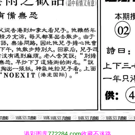
港彩图库
772284.com
收藏不迷路