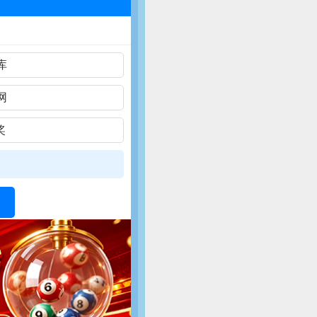
库
开奖直播
网
香港图库
奖
金多宝网
站
黄大仙网
网
九五至尊
牌
摇钱树网
水
铁盘神算
网
青龙阁网