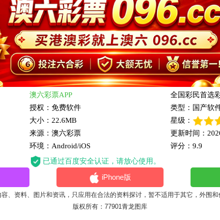
铁盘神算
九龙心
青龙阁网
藏宝阁
惠泽社群
刘伯温
雷锋总站
凤凰天
澳六彩票APP
全国彩民首选
六合彩票
神算子
授权：免费软件
类型：国产软
大小：22.6MB
星级：
聚宝盆网
天线宝
来源：澳六彩票
更新时间：2020.
环境：Android/iOS
评分：9.9
跑狗论坛
红姐论
已通过百度安全认证，请放心使用。
宝马论坛
六合宝
iPhone版
内容、资料、图片和资讯，只应用在合法的资料探讨，暂不适用于其它，外围和
白姐论坛
澳门玄
版权所有：77901青龙图库
澳门挂牌
四不像