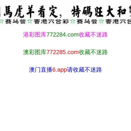
港彩图库
772284.com
收藏不迷路
澳彩图库
772285.com
收藏不迷路
澳门直播
6.app
请收藏不迷路