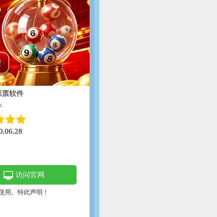
水
铁盘神算
网
青龙阁网
网
惠泽社群
机
雷锋总站
彩票软件
网
六合彩票
件
宝
聚宝盆网
06.28
坛
跑狗论坛
典
宝马论坛
访问官网
使用。特此声明！
机
白姐论坛
网
澳门挂牌